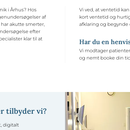
nik i Århus? Hos
Vi ved, at ventetid k
genundersøgelser af
kort ventetid og hurtig
 har akutte smerter,
afklaring og begynde 
undersøgelse efter
cialister klar til at
Har du en henvi
Vi modtager patienter
og nemt booke din tid o
 tilbyder vi?
 digitalt