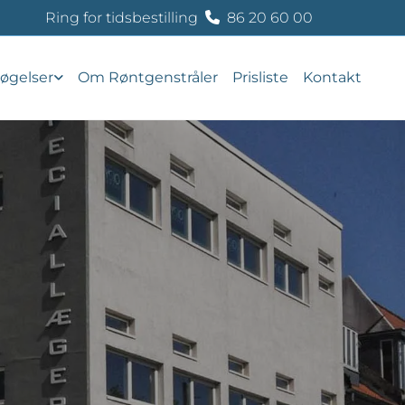
Ring for tidsbestilling
86 20 60 00

øgelser
Om Røntgenstråler
Prisliste
Kontakt