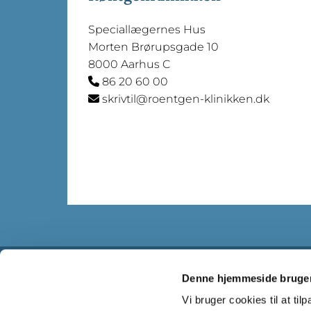
Speciallægernes Hus
Morten Brørupsgade 10
8000 Aarhus C
86 20 60 00

skrivtil@roentgen-klinikken.dk

Denne hjemmeside bruger
RøntgenKlinikken Aarhus v/Lasse Speiser
Vi bruger cookies til at til
Morten Børups Gade 10, st th