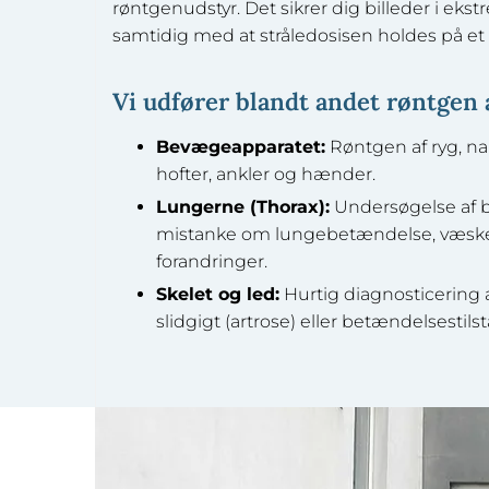
røntgenudstyr. Det sikrer dig billeder i eks
samtidig med at stråledosisen holdes på e
Vi udfører blandt andet røntgen 
Bevægeapparatet:
Røntgen af ryg, na
hofter, ankler og hænder.
Lungerne (Thorax):
Undersøgelse af b
mistanke om lungebetændelse, væske 
forandringer.
Skelet og led:
Hurtig diagnosticering af
slidgigt (artrose) eller betændelsestils