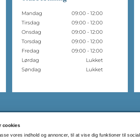
Mandag
09:00 - 12:00
Tirsdag
09:00 - 12:00
Onsdag
09:00 - 12:00
Torsdag
09:00 - 12:00
Fredag
09:00 - 12:00
Lørdag
Lukket
Søndag
Lukket
 cookies
Telefon
86 20 60 00
passe vores indhold og annoncer, til at vise dig funktioner til soci
Email
skrivtil@roentgen-klinikken.dk