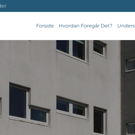
der
Forside
Hvordan Foregår Det?
Unders