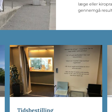
læge eller kiropra
gennemgå result
Tidsbestilling