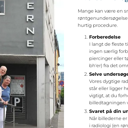
Mange kan være en s
røntgenundersøgelse,
hurtig procedure.
Forberedelse
I langt de fleste
ingen særlig forb
piercinger eller t
bh'er) fra det omr
Selve undersøg
Vores dygtige rad
står eller ligger h
vigtigt, at du for
billedtagningen va
Svaret på din u
Når billederne er
i radiologi (en r