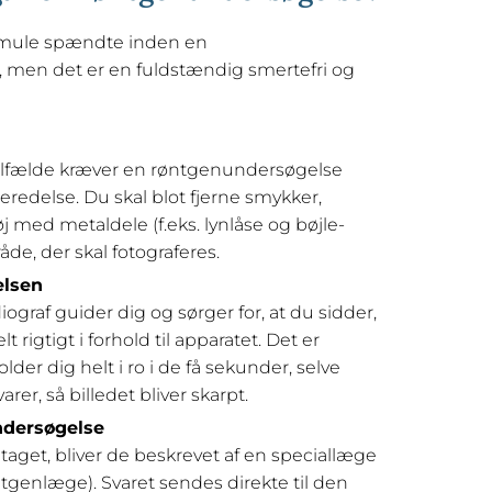
mule spændte inden en
 men det er en fuldstændig smertefri og
 tilfælde kræver en røntgenundersøgelse
eredelse. Du skal blot fjerne smykker,
øj med metaldele (f.eks. lynlåse og bøjle-
åde, der skal fotograferes.
elsen
iograf guider dig og sørger for, at du sidder,
elt rigtigt i forhold til apparatet. Det er
holder dig helt i ro i de få sekunder, selve
rer, så billedet bliver skarpt.
ndersøgelse
 taget, bliver de beskrevet af en speciallæge
øntgenlæge). Svaret sendes direkte til den