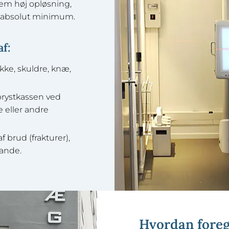
trem høj opløsning,
t absolut minimum.
af:
kke, skuldre, knæ,
rystkassen ved
eller andre
 brud (frakturer),
tande.
Hvordan foreg