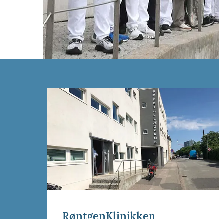
RøntgenKlinikken